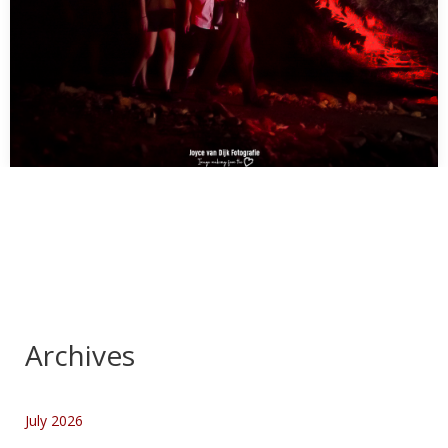
Mulga Walk en Mala Walk
De laatste van hun soort, uitgestorven maar één is er nog in
gevangenschap :'(…
Archives
July 2026