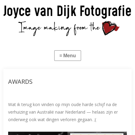
AWARDS
Wat ik terug kon vinden op mijn oude harde schijf na de
verhuizing van Australië naar Nederland — helaas zijn er
onderweg ook wat dingen verloren gegaan. ;(