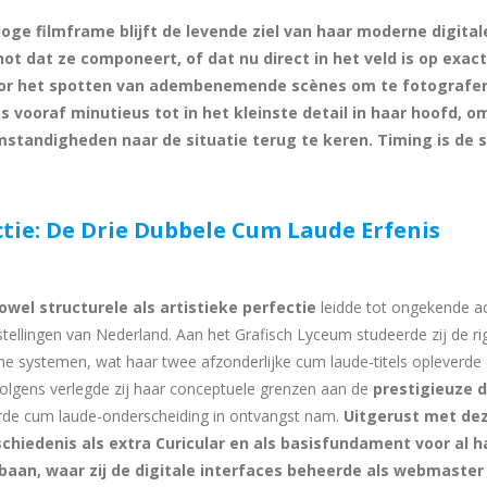
loge filmframe blijft de levende ziel van haar moderne digital
hot dat ze componeert, of dat nu direct in het veld is op exa
r het spotten van adembenemende scènes om te fotografere
 vooraf minutieus tot in het kleinste detail in haar hoofd, om 
mstandigheden naar de situatie terug te keren. Timing is de s
tie: De Drie Dubbele Cum Laude Erfenis
owel structurele als artistieke perfectie
leidde tot ongekende a
nstellingen van Nederland. Aan het Grafisch Lyceum studeerde zij de ri
he systemen, wat haar twee afzonderlijke cum laude-titels opleverde
olgens verlegde zij haar conceptuele grenzen aan de
prestigieuze 
derde cum laude-onderscheiding in ontvangst nam.
Uitgerust met de
hiedenis als extra Curicular en als basisfundament voor al ha
baan, waar zij de digitale interfaces beheerde als webmaster