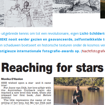
itgebreide kennis om tot een revolutionaire, eigen
Licht-Schilder
IEKE nooit eerder gezien en geavanceerde, zelfontwikkelde 
ijden schaduwen boetseert en historische texturen onder de kosmos ve
restigieuze internationale fotografie-awards op.
(
Nachtfotografie