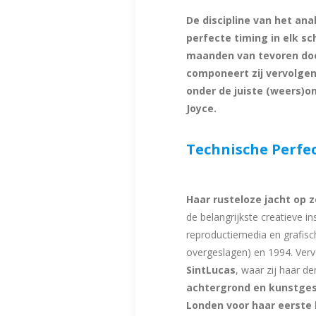
De discipline van het ana
perfecte timing in elk sc
maanden van tevoren doo
componeert zij vervolgens
onder de juiste (weers)o
Joyce.
Technische Perfec
Haar rusteloze jacht op z
de belangrijkste creatieve i
reproductiemedia en grafisc
overgeslagen) en 1994. Verv
SintLucas
, waar zij haar 
achtergrond en kunstgesc
Londen voor haar eerste 