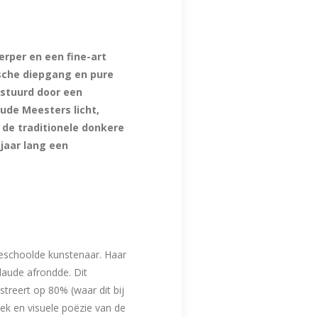
erper en een fine-art
sche diepgang en pure
estuurd door een
ude Meesters licht,
 de traditionele donkere
jaar lang een
 geschoolde kunstenaar. Haar
 laude afrondde. Dit
streert op 80% (waar dit bij
iek en visuele poëzie van de