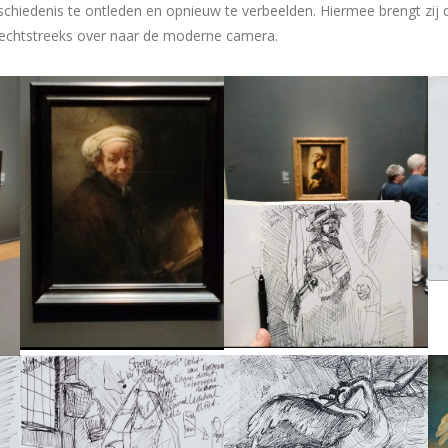
schiedenis te ontleden en opnieuw te verbeelden. Hiermee brengt zij 
echtstreeks over naar de moderne camera.