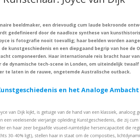
sionaire beeldmaker, een drievoudig cum laude bekroonde ontw
rdt gedefinieerd door de naadloze synthese van kunsthistori
Joyce is fotografie nooit toevallig; haar beelden worden aang
 de kunstgeschiedenis en een diepgaand begrip van hoe de O
acht componeerden. Haar internationale reis bracht haar van
 de dynamische tech-scene in Londen, om uiteindelijk twaalf 
er te laten in de rauwe, ongetemde Australische outback.
unstgeschiedenis en het Analoge Ambacht
oyce van Dijk kijkt, is getuige van de hand van een klassiek, analoog
in een veeleisende vierjarige opleiding Kunstgeschiedenis, die zij cum
r en haar zeer begaafde visueel-ruimtelijke hersencapaciteit die regi
hts 30-40% ligt), stellen haar in staat om de composities, lichtdynam