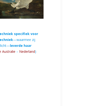
techniek specifiek voor
techniek
—waarmee zij
rlicht—
leverde haar
 Australie
–
Nederland
)