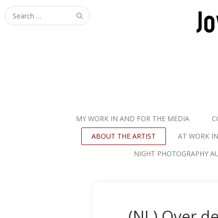
S
e
a
r
c
h
f
o
r
MY WORK IN AND FOR THE MEDIA
C
:
ABOUT THE ARTIST
AT WORK I
NIGHT PHOTOGRAPHY AU
(NL) Over de